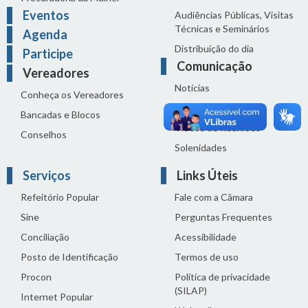
Eventos
Audiências Públicas, Visitas
Técnicas e Seminários
Agenda
Distribuição do dia
Participe
Comunicação
Vereadores
Notícias
Conheça os Vereadores
Sala de Imprensa
Bancadas e Blocos
Vídeos de Reuniões
Conselhos
Solenidades
Serviços
Links Úteis
Refeitório Popular
Fale com a Câmara
Sine
Perguntas Frequentes
Conciliação
Acessibilidade
Posto de Identificação
Termos de uso
Procon
Política de privacidade
(SILAP)
Internet Popular