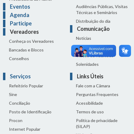
Eventos
Audiências Públicas, Visitas
Técnicas e Seminários
Agenda
Distribuição do dia
Participe
Comunicação
Vereadores
Notícias
Conheça os Vereadores
Sala de Imprensa
Bancadas e Blocos
Vídeos de Reuniões
Conselhos
Solenidades
Serviços
Links Úteis
Refeitório Popular
Fale com a Câmara
Sine
Perguntas Frequentes
Conciliação
Acessibilidade
Posto de Identificação
Termos de uso
Procon
Política de privacidade
(SILAP)
Internet Popular