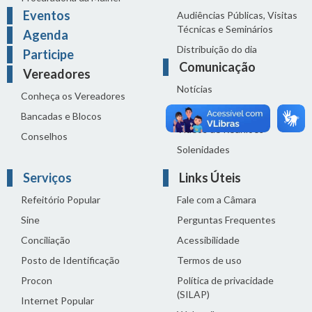
Eventos
Audiências Públicas, Visitas
Técnicas e Seminários
Agenda
Distribuição do dia
Participe
Comunicação
Vereadores
Notícias
Conheça os Vereadores
Sala de Imprensa
Bancadas e Blocos
Vídeos de Reuniões
Conselhos
Solenidades
Serviços
Links Úteis
Refeitório Popular
Fale com a Câmara
Sine
Perguntas Frequentes
Conciliação
Acessibilidade
Posto de Identificação
Termos de uso
Procon
Política de privacidade
(SILAP)
Internet Popular