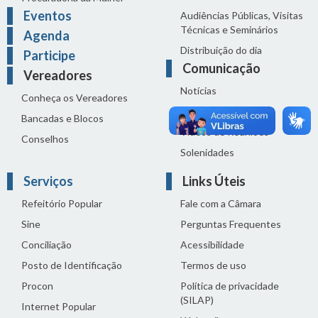
Eventos
Audiências Públicas, Visitas
Técnicas e Seminários
Agenda
Distribuição do dia
Participe
Comunicação
Vereadores
Notícias
Conheça os Vereadores
Sala de Imprensa
Bancadas e Blocos
Vídeos de Reuniões
Conselhos
Solenidades
Serviços
Links Úteis
Refeitório Popular
Fale com a Câmara
Sine
Perguntas Frequentes
Conciliação
Acessibilidade
Posto de Identificação
Termos de uso
Procon
Política de privacidade
(SILAP)
Internet Popular