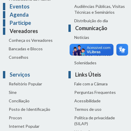
Eventos
Audiências Públicas, Visitas
Técnicas e Seminários
Agenda
Distribuição do dia
Participe
Comunicação
Vereadores
Notícias
Conheça os Vereadores
Sala de Imprensa
Bancadas e Blocos
Vídeos de Reuniões
Conselhos
Solenidades
Serviços
Links Úteis
Refeitório Popular
Fale com a Câmara
Sine
Perguntas Frequentes
Conciliação
Acessibilidade
Posto de Identificação
Termos de uso
Procon
Política de privacidade
(SILAP)
Internet Popular