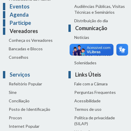
Eventos
Audiências Públicas, Visitas
Técnicas e Seminários
Agenda
Distribuição do dia
Participe
Comunicação
Vereadores
Notícias
Conheça os Vereadores
Sala de Imprensa
Bancadas e Blocos
Vídeos de Reuniões
Conselhos
Solenidades
Serviços
Links Úteis
Refeitório Popular
Fale com a Câmara
Sine
Perguntas Frequentes
Conciliação
Acessibilidade
Posto de Identificação
Termos de uso
Procon
Política de privacidade
(SILAP)
Internet Popular