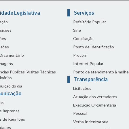
idade Legislativa
Serviços
lação
Refeitório Popular
sições
Sine
ões
Conciliação
sões
Posto de Identificação
 Orçamentário
Procon
nagens
Internet Popular
cias Públicas, Visitas Técnicas
Ponto de atendimento à mulhe
inários
Transparência
buição do dia
Licitações
unicação
Atuação dos vereadores
as
Execução Orçamentária
de Imprensa
Pessoal
s de Reuniões
Verba Indenizatória
idades