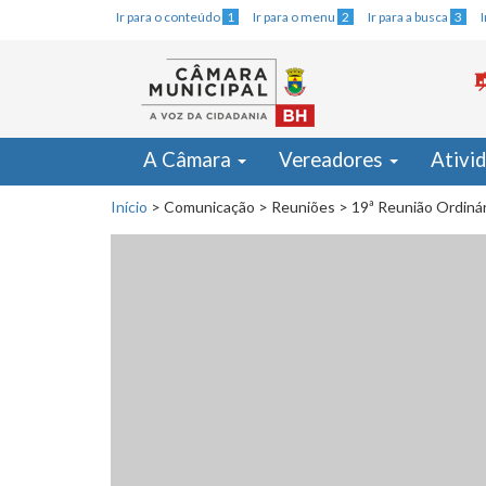
Ir para o conteúdo
1
Ir para o menu
2
Ir para a busca
3
A Câmara
Vereadores
Ativi
Início
>
Comunicação
>
Reuniões
>
19ª Reunião Ordinár