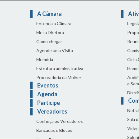
A Câmara
Ativ
Entenda a Câmara
Legis
Mesa Diretora
Propo
Como chegar
Reuni
Agende uma Visita
Comis
Memória
Ciclo
Estrutura administrativa
Home
Procuradoria da Mulher
Audiên
e Sem
Eventos
Distri
Agenda
Com
Participe
Notíci
Vereadores
Sala 
Conheça os Vereadores
Vídeo
Bancadas e Blocos
Solen