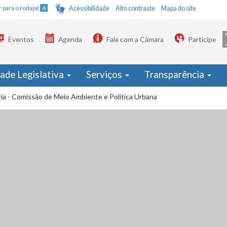
Ir para o rodapé
4
Acessibilidade
Alto contraste
Mapa do site
Eventos
Agenda
Fale com a Câmara
Participe
dade Legislativa
Serviços
Transparência
ia - Comissão de Meio Ambiente e Política Urbana