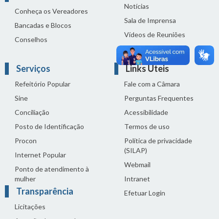
Notícias
Conheça os Vereadores
Sala de Imprensa
Bancadas e Blocos
Vídeos de Reuniões
Conselhos
Solenidades
Serviços
Links Úteis
Refeitório Popular
Fale com a Câmara
Sine
Perguntas Frequentes
Conciliação
Acessibilidade
Posto de Identificação
Termos de uso
Procon
Política de privacidade
(SILAP)
Internet Popular
Webmail
Ponto de atendimento à
mulher
Intranet
Transparência
Efetuar Login
Licitações