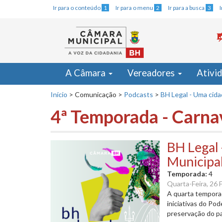
Ir para o conteúdo
1
Ir para o menu
2
Ir para a busca
3
A Câmara
Vereadores
Ativi
Início
>
Comunicação
>
Podcasts
>
BH Legal - Uma cid
4ª Temporada - Carna
BH Legal
Municipa
Temporada:
4
Quarta-Feira, 26 
A quarta tempora
iniciativas do Po
preservação do pa