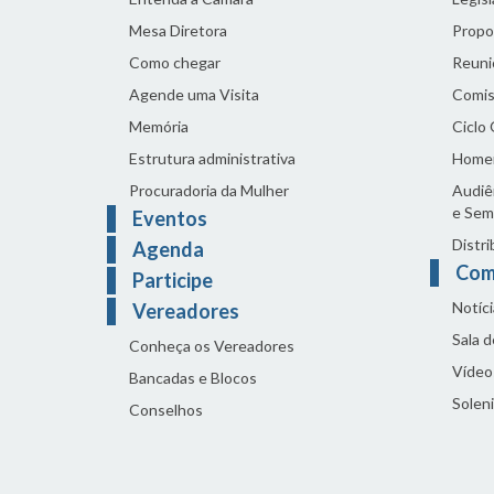
Mesa Diretora
Propo
Como chegar
Reuni
Agende uma Visita
Comis
Memória
Ciclo
Estrutura administrativa
Home
Procuradoria da Mulher
Audiên
e Sem
Eventos
Distri
Agenda
Com
Participe
Notíci
Vereadores
Sala 
Conheça os Vereadores
Vídeo
Bancadas e Blocos
Solen
Conselhos