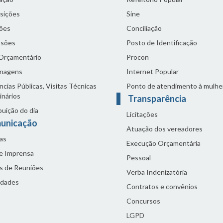
sições
Sine
ões
Conciliação
sões
Posto de Identificação
 Orçamentário
Procon
nagens
Internet Popular
cias Públicas, Visitas Técnicas
Ponto de atendimento à mulhe
inários
Transparência
buição do dia
Licitações
unicação
Atuação dos vereadores
as
Execução Orçamentária
de Imprensa
Pessoal
s de Reuniões
Verba Indenizatória
idades
Contratos e convênios
Concursos
LGPD