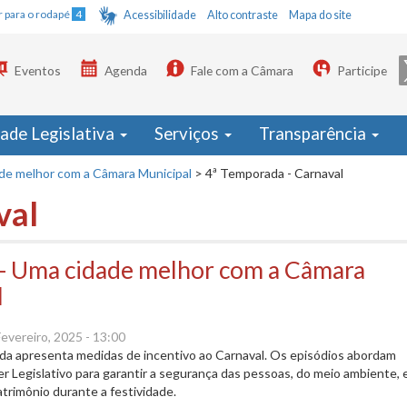
Ir para o rodapé
4
Acessibilidade
Alto contraste
Mapa do site
Eventos
Agenda
Fale com a Câmara
Participe
dade Legislativa
Serviços
Transparência
ade melhor com a Câmara Municipal
>
4ª Temporada - Carnaval
val
 - Uma cidade melhor com a Câmara
l
Fevereiro, 2025 - 13:00
da apresenta medidas de incentivo ao Carnaval. Os episódios abordam
der Legislativo para garantir a segurança das pessoas, do meio ambiente, 
trimônio durante a festividade.