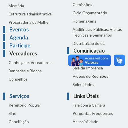
Comissões
Memória
Ciclo Orçamentário
Estrutura administrativa
Homenagens
Procuradoria da Mulher
Eventos
Audiências Públicas, Visitas
Técnicas e Seminários
Agenda
Distribuição do dia
Participe
Comunicação
Vereadores
Notícias
Conheça os Vereadores
Sala de Imprensa
Bancadas e Blocos
Vídeos de Reuniões
Conselhos
Solenidades
Serviços
Links Úteis
Refeitório Popular
Fale com a Câmara
Sine
Perguntas Frequentes
Conciliação
Acessibilidade