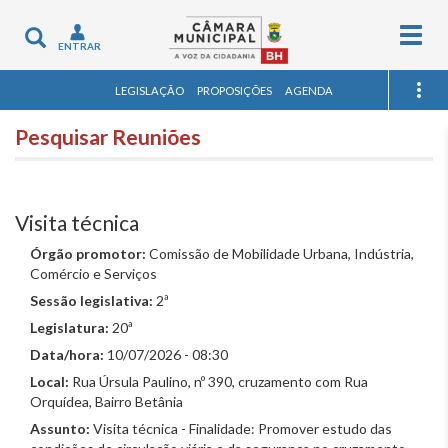
Togg
Toggle
ENTRAR
navig
navigation
LEGISLAÇÃO
PROPOSIÇÕES
AGENDA
Pesquisar Reuniões
Visita técnica
Órgão promotor:
Comissão de Mobilidade Urbana, Indústria,
Comércio e Serviços
Sessão legislativa:
2ª
Legislatura:
20ª
Data/hora:
10/07/2026 - 08:30
Local:
Rua Úrsula Paulino, nº 390, cruzamento com Rua
Orquídea, Bairro Betânia
Assunto:
Visita técnica - Finalidade: Promover estudo das