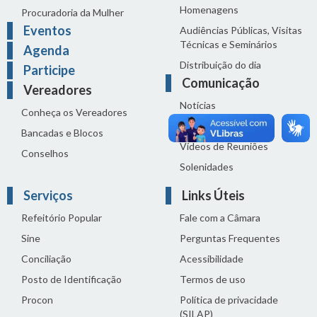
Homenagens
Procuradoria da Mulher
Eventos
Audiências Públicas, Visitas
Técnicas e Seminários
Agenda
Distribuição do dia
Participe
Comunicação
Vereadores
Notícias
Conheça os Vereadores
Sala de Imprensa
Bancadas e Blocos
Vídeos de Reuniões
Conselhos
Solenidades
Serviços
Links Úteis
Refeitório Popular
Fale com a Câmara
Sine
Perguntas Frequentes
Conciliação
Acessibilidade
Posto de Identificação
Termos de uso
Procon
Política de privacidade
(SILAP)