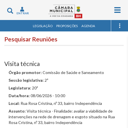
Togg
Toggle
ENTRAR
navig
navigation
LEGISLAÇÃO
PROPOSIÇÕES
AGENDA
Pesquisar Reuniões
Visita técnica
Órgão promotor:
Comissão de Saúde e Saneamento
Sessão legislativa:
2ª
Legislatura:
20ª
Data/hora:
08/06/2026 - 10:00
Local:
Rua Rosa Cristina, nº 33, bairro Independência
Assunto:
Visita técnica - Finalidade: avaliar a viabilidade de
intervenções na rede de drenagem e esgoto situado na Rua
Rosa Cristina, nº 33, bairro Independência