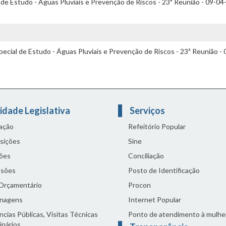
de Estudo - Águas Pluviais e Prevenção de Riscos - 23ª Reunião - 09-04
ecial de Estudo - Águas Pluviais e Prevenção de Riscos - 23ª Reunião - 
idade Legislativa
Serviços
lação
Refeitório Popular
sições
Sine
ões
Conciliação
sões
Posto de Identificação
 Orçamentário
Procon
nagens
Internet Popular
cias Públicas, Visitas Técnicas
Ponto de atendimento à mulhe
inários