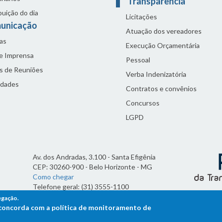
Transparência
buição do dia
Licitações
unicação
Atuação dos vereadores
as
Execução Orçamentária
de Imprensa
Pessoal
s de Reuniões
Verba Indenizatória
idades
Contratos e convênios
Concursos
LGPD
Av. dos Andradas, 3.100 - Santa Efigênia
CEP: 30260-900 - Belo Horizonte - MG
Como chegar
Telefone geral: (31) 3555-1100
Horário de funcionamento:
egação.
7h às 19h
ê concorda com a política de monitoramento de