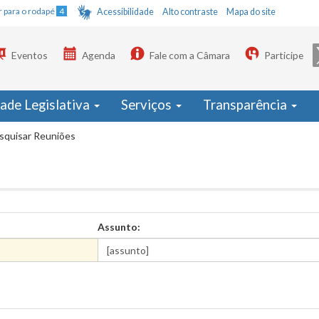
Ir para o rodapé
4
Acessibilidade
Alto contraste
Mapa do site
Eventos
Agenda
Fale com a Câmara
Participe
dade Legislativa
Serviços
Transparência
squisar Reuniões
Assunto: