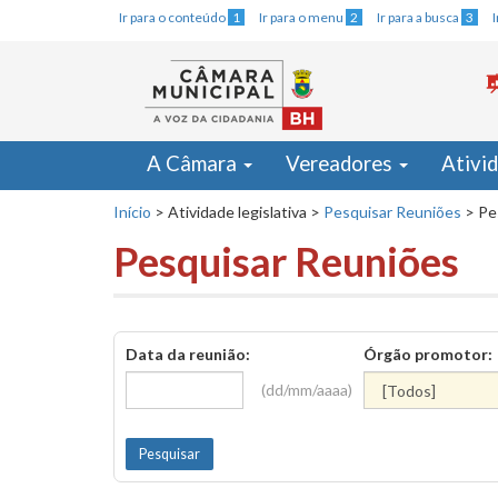
Ir para o conteúdo
1
Ir para o menu
2
Ir para a busca
3
A Câmara
Vereadores
Ativi
Início
>
Atividade legislativa
>
Pesquisar Reuniões
>
Pe
Pesquisar Reuniões
Data da reunião:
Órgão promotor:
(dd/mm/aaaa)