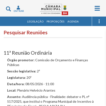
Togg
Toggle
ENTRAR
navig
navigation
LEGISLAÇÃO
PROPOSIÇÕES
AGENDA
Pesquisar Reuniões
11ª Reunião Ordinária
Órgão promotor:
Comissão de Orçamento e Finanças
Públicas
Sessão legislativa:
2ª
Legislatura:
20ª
Data/hora:
08/05/2026 - 11:00
Local:
Plenário Helvécio Arantes
Assunto:
Audiência pública - Finalidade: debater o PL n°
517/2025, que institui o Programa Municipal de Incentivo à