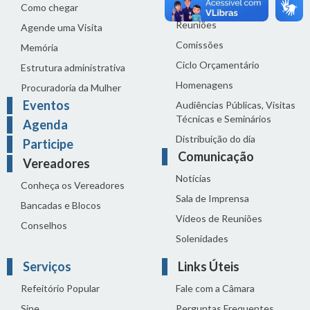
Proposições
Como chegar
Reuniões
Agende uma Visita
Comissões
Memória
Ciclo Orçamentário
Estrutura administrativa
Homenagens
Procuradoria da Mulher
Eventos
Audiências Públicas, Visitas
Técnicas e Seminários
Agenda
Distribuição do dia
Participe
Comunicação
Vereadores
Notícias
Conheça os Vereadores
Sala de Imprensa
Bancadas e Blocos
Vídeos de Reuniões
Conselhos
Solenidades
Serviços
Links Úteis
Refeitório Popular
Fale com a Câmara
Sine
Perguntas Frequentes