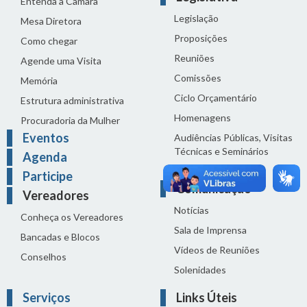
Entenda a Câmara
Legislação
Mesa Diretora
Proposições
Como chegar
Reuniões
Agende uma Visita
Comissões
Memória
Ciclo Orçamentário
Estrutura administrativa
Homenagens
Procuradoria da Mulher
Eventos
Audiências Públicas, Visitas
Técnicas e Seminários
Agenda
Distribuição do dia
Participe
Comunicação
Vereadores
Notícias
Conheça os Vereadores
Sala de Imprensa
Bancadas e Blocos
Vídeos de Reuniões
Conselhos
Solenidades
Serviços
Links Úteis