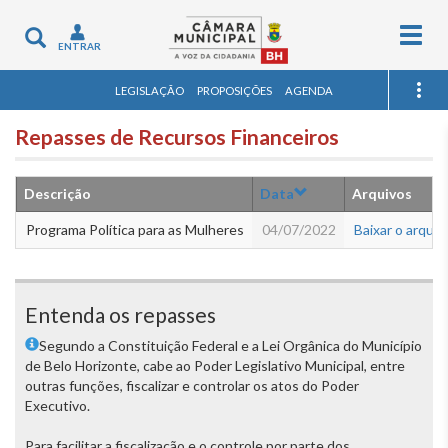
Togg
Toggle
ENTRAR
navig
navigation
LEGISLAÇÃO
PROPOSIÇÕES
AGENDA
Repasses de Recursos Financeiros
Descrição
Data
Arquivos
Programa Política para as Mulheres
04/07/2022
Baixar o arquiv
Entenda os repasses
Segundo a Constituição Federal e a Lei Orgânica do Município
de Belo Horizonte, cabe ao Poder Legislativo Municipal, entre
outras funções, fiscalizar e controlar os atos do Poder
Executivo.
Para facilitar a fiscalização e o controle por parte dos