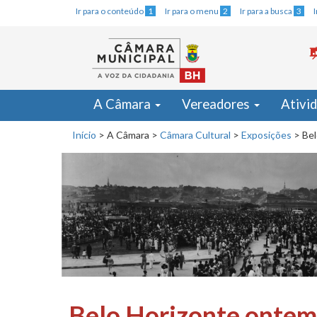
Ir para o conteúdo
1
Ir para o menu
2
Ir para a busca
3
A Câmara
Vereadores
Ativi
Início
>
A Câmara
>
Câmara Cultural
>
Exposições
>
Bel
Belo Horizonte ontem 