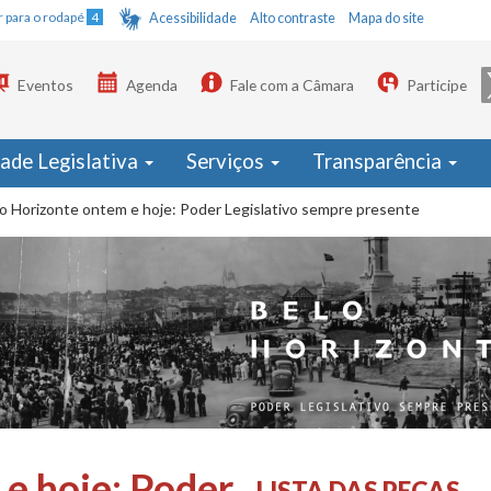
Ir para o rodapé
4
Acessibilidade
Alto contraste
Mapa do site
Eventos
Agenda
Fale com a Câmara
Participe
dade Legislativa
Serviços
Transparência
o Horizonte ontem e hoje: Poder Legislativo sempre presente
e hoje: Poder
LISTA DAS PEÇAS