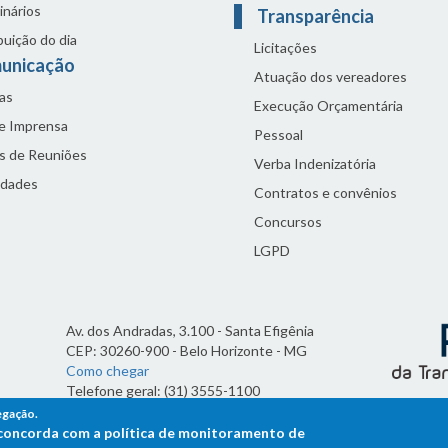
inários
Transparência
buição do dia
Licitações
unicação
Atuação dos vereadores
as
Execução Orçamentária
de Imprensa
Pessoal
s de Reuniões
Verba Indenizatória
idades
Contratos e convênios
Concursos
LGPD
Av. dos Andradas, 3.100 - Santa Efigênia
CEP: 30260-900 - Belo Horizonte - MG
Como chegar
Telefone geral: (31) 3555-1100
Horário de funcionamento:
egação.
7h às 19h
ê concorda com a política de monitoramento de