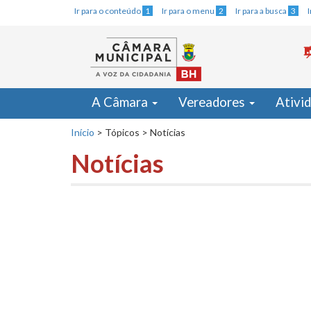
Ir para o conteúdo
1
Ir para o menu
2
Ir para a busca
3
A Câmara
Vereadores
Ativi
Início
>
Tópicos
>
Notícias
Notícias