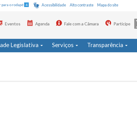
Ir para o rodapé
4
Acessibilidade
Alto contraste
Mapa do site
Eventos
Agenda
Fale com a Câmara
Participe
dade Legislativa
Serviços
Transparência