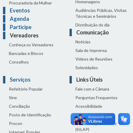
Homenagens
Procuradoria da Mulher
Eventos
Audiências Públicas, Visitas
Técnicas e Seminários
Agenda
Distribuição do dia
Participe
Comunicação
Vereadores
Notícias
Conheça os Vereadores
Sala de Imprensa
Bancadas e Blocos
Vídeos de Reuniões
Conselhos
Solenidades
Serviços
Links Úteis
Refeitório Popular
Fale com a Câmara
Sine
Perguntas Frequentes
Conciliação
Acessibilidade
Posto de Identificação
Termos de uso
Procon
Política de privacidade
(SILAP)
Internet Popular