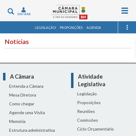
Togg
Toggle
ENTRAR
navig
navigation
LEGISLAÇÃO
PROPOSIÇÕES
AGENDA
Notícias
A Câmara
Atividade
Legislativa
Entenda a Câmara
Legislação
Mesa Diretora
Proposições
Como chegar
Reuniões
Agende uma Visita
Comissões
Memória
Ciclo Orçamentário
Estrutura administrativa