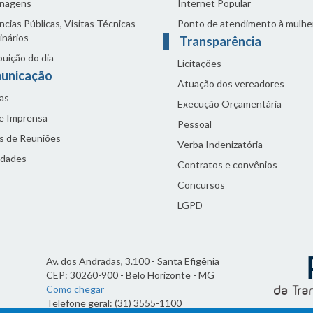
nagens
Internet Popular
cias Públicas, Visitas Técnicas
Ponto de atendimento à mulhe
inários
Transparência
buição do dia
Licitações
unicação
Atuação dos vereadores
as
Execução Orçamentária
de Imprensa
Pessoal
s de Reuniões
Verba Indenizatória
idades
Contratos e convênios
Concursos
LGPD
Av. dos Andradas, 3.100 - Santa Efigênia
CEP: 30260-900 - Belo Horizonte - MG
Como chegar
Telefone geral: (31) 3555-1100