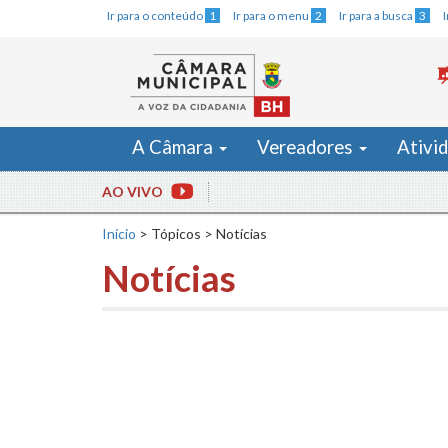
Ir para o conteúdo
1
Ir para o menu
2
Ir para a busca
3
A Câmara
Vereadores
Ativi
AO VIVO
Início
>
Tópicos
>
Notícias
Notícias