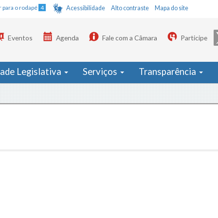
Ir para o rodapé
4
Acessibilidade
Alto contraste
Mapa do site
Eventos
Agenda
Fale com a Câmara
Participe
dade Legislativa
Serviços
Transparência