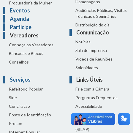
Homenagens
Procuradoria da Mulher
Eventos
Audiências Públicas, Visitas
Técnicas e Seminários
Agenda
Distribuição do dia
Participe
Comunicação
Vereadores
Notícias
Conheça os Vereadores
Sala de Imprensa
Bancadas e Blocos
Vídeos de Reuniões
Conselhos
Solenidades
Serviços
Links Úteis
Refeitório Popular
Fale com a Câmara
Sine
Perguntas Frequentes
Conciliação
Acessibilidade
Posto de Identificação
Termos de uso
Procon
Política de privacidade
(SILAP)
Internet Popular