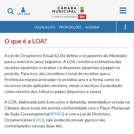
Togg
Toggle
ENTRAR
navig
navigation
LEGISLAÇÃO
PROPOSIÇÕES
AGENDA
O que é a LOA?
A Lei do Orçamento Anual (LOA) define o orçamento do Município
para o exercício (ano) seguinte. A LOA contém a estimativa das
receitas (quantias a receber ) e despesas (quantias a pagar) no
período. Para isso, ela considera o total de receitas que a
Prefeitura espera arrecadar no próximo ano e a forma como os
recursos serão aplicados em bens, obras e serviços à população
como retorno dos tributos pagos (impostos e taxas).
A LOA, elaborada pelo Executivo e debatida, emendada e votada na
Câmara, deve estar em estrita conformidade com o Plano Plurianual
de Ação Governamental (
PPAG
) e com a Lei de Diretrizes
Orçamentárias (
LDO
), não podendo prever gastos não
contemplados nessas duas leis.