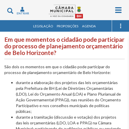
Togg
Toggle
ENTRAR
navig
navigation
LEGISLAÇÃO
PROPOSIÇÕES
AGENDA
Em que momentos o cidadão pode participar
do processo de planejamento orçamentário
de Belo Horizonte?
São dois os momentos em que o cidadão pode participar do
processo de planejamento orçamentário de Belo Horizonte:
durante a elaboração dos projetos das leis orçamentárias
pela Prefeitura de BH (Lei de Diretrizes Orçamentárias
(LDO), Lei do Orçamento Anual (LOA) e Plano Plurianual de
Ação Governamental (PPAG)), nas reuniões do Orçamento
Participativo e nos conselhos municipais de políticas
públicas;
durante a tramitação (discussão e votação) dos projetos
das leis orçamentárias (LDO, LOA e PPAG) na Câmara
Municipal; participando de audiências públicas ou enviando