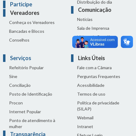
Distribuição do dia
Participe
Comunicação
Vereadores
Notícias
Conheça os Vereadores
Sala de Imprensa
Bancadas e Blocos
Vídeos de Reuniões
Conselhos
Solenidades
Serviços
Links Úteis
Refeitório Popular
Fale com a Câmara
Sine
Perguntas Frequentes
Conciliação
Acessibilidade
Posto de Identificação
Termos de uso
Procon
Política de privacidade
(SILAP)
Internet Popular
Webmail
Ponto de atendimento à
mulher
Intranet
Transparência
Efetuar Login