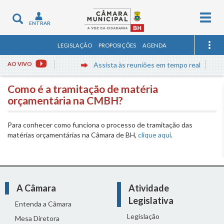
Togg
Toggle
ENTRAR
navig
navigation
LEGISLAÇÃO
PROPOSIÇÕES
AGENDA
AO VIVO
Assista às reuniões em tempo real
Como é a tramitação de matéria
orçamentária na CMBH?
Para conhecer como funciona o processo de tramitação das
matérias orçamentárias na Câmara de BH,
clique aqui
.
A Câmara
Atividade
Legislativa
Entenda a Câmara
Legislação
Mesa Diretora