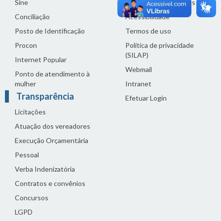
Sine
Perguntas Frequentes
Conciliação
Acessibilidade
Posto de Identificação
Termos de uso
Procon
Política de privacidade
(SILAP)
Internet Popular
Webmail
Ponto de atendimento à
mulher
Intranet
Transparência
Efetuar Login
Licitações
Atuação dos vereadores
Execução Orçamentária
Pessoal
Verba Indenizatória
Contratos e convênios
Concursos
LGPD