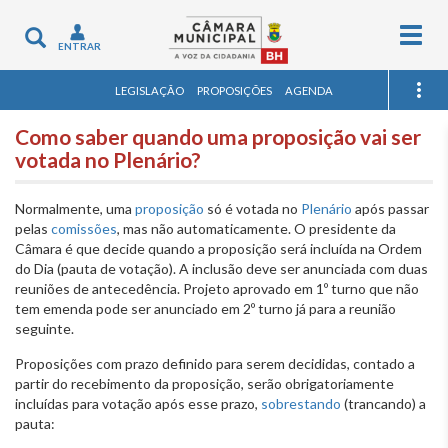
Togg
Toggle
ENTRAR
navig
navigation
LEGISLAÇÃO
PROPOSIÇÕES
AGENDA
Como saber quando uma proposição vai ser
votada no Plenário?
Normalmente, uma
proposição
só é votada no
Plenário
após passar
pelas
comissões
, mas não automaticamente. O presidente da
Câmara é que decide quando a proposição será incluída na Ordem
do Dia (pauta de votação). A inclusão deve ser anunciada com duas
reuniões de antecedência. Projeto aprovado em 1º turno que não
tem emenda pode ser anunciado em 2º turno já para a reunião
seguinte.
Proposições com prazo definido para serem decididas, contado a
partir do recebimento da proposição, serão obrigatoriamente
incluídas para votação após esse prazo,
sobrestando
(trancando) a
pauta: