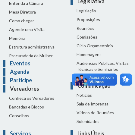
Legislativa
Entenda a Câmara
Legislação
Mesa Diretora
Proposições
Como chegar
Reuniões
Agende uma Visita
Comissões
Memória
Ciclo Orçamentário
Estrutura administrativa
Homenagens
Procuradoria da Mulher
Eventos
Audiências Públicas, Visitas
Técnicas e Seminários
Agenda
Distribuição do dia
Participe
Comunicação
Vereadores
Notícias
Conheça os Vereadores
Sala de Imprensa
Bancadas e Blocos
Vídeos de Reuniões
Conselhos
Solenidades
Serviços
Links Úteis