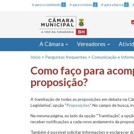
Ir para o conteúdo
1
Ir para o menu
2
Ir para a busca
3
A Câmara
Vereadores
Ativi
Início
>
Perguntas frequentes
>
Comunicação e Inform
Como faço para acom
proposição?
A tramitação de todas as proposições em debate na Câ
Legislativa”, opção "
Proposições
". No campo de busca, i
Na mesma página, ao lado da opção "Tramitação", a opç
receber notificações a cada novo andamento da proposi
Também é possível solicitar informações e esclarecer d