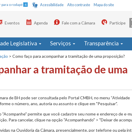
Ir para o rodapé
4
Acessibilidade
Alto contraste
Mapa do site
Eventos
Agenda
Fale com a Câmara
Participe
dade Legislativa
Serviços
Transparência
ação
>
Como faço para acompanhar a tramitação de uma proposição?
panhar a tramitação de uma
mara de BH pode ser consultada pelo Portal CMBH, no menu “Atividade
nforme o número, ano, autoria ou assunto e clique em "Pesquisar".
ão "Acompanhe" permite que você cadastre seu nome e endereço de e-ma
ção. Para cancelar, clique na opção "Acompanhando" > "Deixar de acompa
úvidas na Ouvidoria da Câmara, presencialmente, por telefone ou pela in