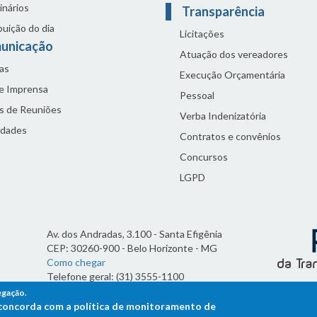
inários
Transparência
buição do dia
Licitações
unicação
Atuação dos vereadores
as
Execução Orçamentária
de Imprensa
Pessoal
s de Reuniões
Verba Indenizatória
idades
Contratos e convênios
Concursos
LGPD
Av. dos Andradas, 3.100 - Santa Efigênia
CEP: 30260-900 - Belo Horizonte - MG
Como chegar
Telefone geral: (31) 3555-1100
Horário de funcionamento:
egação.
7h às 19h
ê concorda com a política de monitoramento de