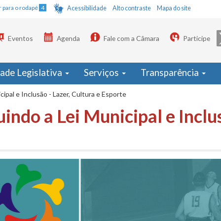
Ir para o rodapé
4
Acessibilidade
Alto contraste
Mapa do site
Eventos
Agenda
Fale com a Câmara
Participe
dade Legislativa
Serviços
Transparência
cipal e Inclusão - Lazer, Cultura e Esporte
indo a Lei Municipal e Inclus