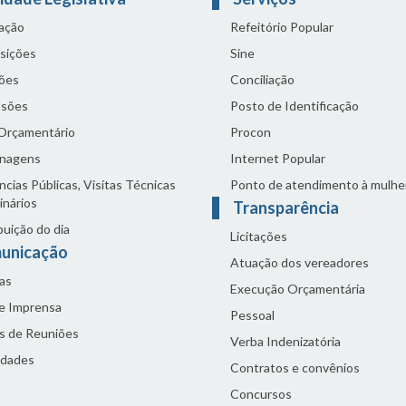
lação
Refeitório Popular
sições
Sine
ões
Conciliação
sões
Posto de Identificação
 Orçamentário
Procon
nagens
Internet Popular
cias Públicas, Visitas Técnicas
Ponto de atendimento à mulhe
inários
Transparência
buição do dia
Licitações
unicação
Atuação dos vereadores
as
Execução Orçamentária
de Imprensa
Pessoal
s de Reuniões
Verba Indenizatória
idades
Contratos e convênios
Concursos