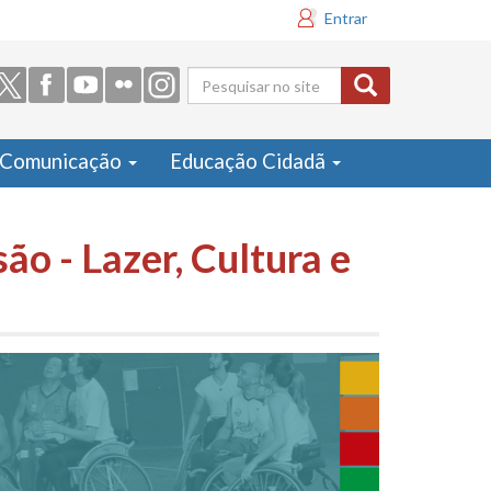
Entrar
Formulário
de busca
Comunicação
Educação Cidadã
ão - Lazer, Cultura e