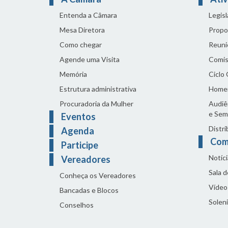
Entenda a Câmara
Legis
Mesa Diretora
Propo
Como chegar
Reuni
Agende uma Visita
Comis
Memória
Ciclo
Estrutura administrativa
Home
Procuradoria da Mulher
Audiên
e Sem
Eventos
Distri
Agenda
Com
Participe
Notíci
Vereadores
Sala 
Conheça os Vereadores
Vídeo
Bancadas e Blocos
Solen
Conselhos