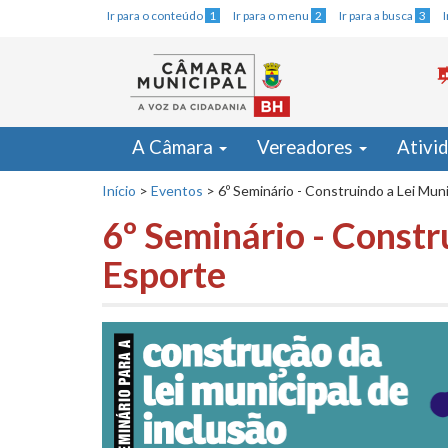
Ir para o conteúdo
1
Ir para o menu
2
Ir para a busca
3
A Câmara
Vereadores
Ativi
Início
>
Eventos
>
6º Seminário - Construindo a Lei Muni
6º Seminário - Constru
Esporte