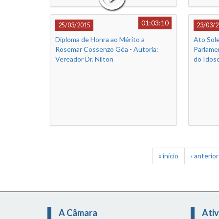
01:03:10
25/03/2015
23/03/2
Diploma de Honra ao Mérito a
Ato Sole
Rosemar Cossenzo Géa - Autoria:
Parlame
Vereador Dr. Nilton
do Idos
« início
‹ anterior
A Câmara
Ativ