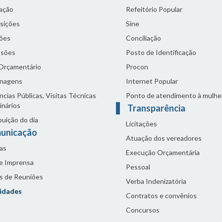
lação
Refeitório Popular
sições
Sine
ões
Conciliação
sões
Posto de Identificação
 Orçamentário
Procon
nagens
Internet Popular
cias Públicas, Visitas Técnicas
Ponto de atendimento à mulhe
inários
Transparência
buição do dia
Licitações
unicação
Atuação dos vereadores
as
Execução Orçamentária
de Imprensa
Pessoal
s de Reuniões
Verba Indenizatória
idades
Contratos e convênios
Concursos