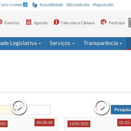
Ir para o rodapé
4
Acessibilidade
Alto contraste
Mapa do site
Eventos
Agenda
Fale com a Câmara
Participe
dade Legislativa
Serviços
Transparência
Pesquis
Data
00:38:08
01:35
015
13/05/2015