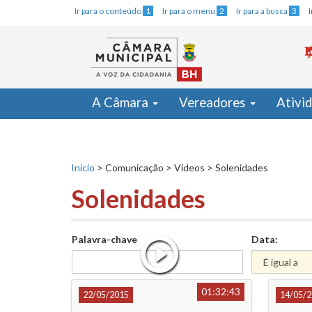
Ir para o conteúdo
1
Ir para o menu
2
Ir para a busca
3
A Câmara
Vereadores
Ativi
Início
>
Comunicação
>
Vídeos
>
Solenidades
Solenidades
Palavra-chave
Data:
01:32:43
22/05/2015
14/05/2