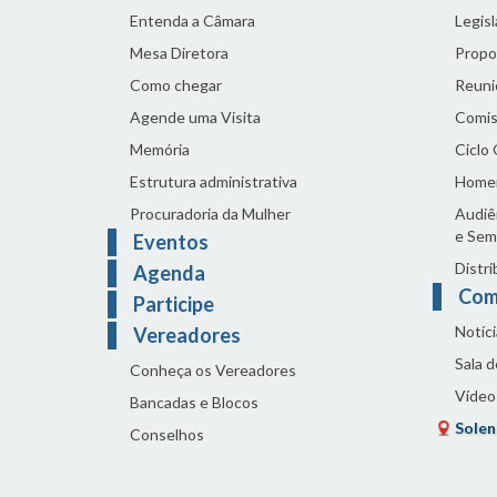
Entenda a Câmara
Legis
Mesa Diretora
Propo
Como chegar
Reuni
Agende uma Visita
Comis
Memória
Ciclo
Estrutura administrativa
Home
Procuradoria da Mulher
Audiên
e Sem
Eventos
Distri
Agenda
Com
Participe
Notíci
Vereadores
Sala 
Conheça os Vereadores
Vídeo
Bancadas e Blocos
Solen
Conselhos