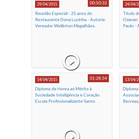
00:50:32
29/04/2015
24/04/2
Reunião Especial - 25 anos do
Título d
Restaurante Dona Lucinha - Autoria:
Ozanan 
Vereador Wellinton Magalhães.
Paulo - 
Almeida
01:28:54
14/04/2015
13/04/2
Diploma de Honra ao Mérito à
Diploma
Sociedade Inteligência e Coração
Associa
Escola Profissionalizante Santo
Recreaç
Agostinho - Autoria: Vereador
Vereado
Adriano Ventura