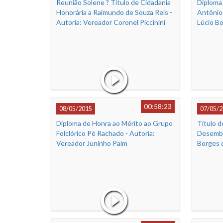
Reunião Solene ? Título de Cidadania
Diploma 
Honorária a Raimundo de Souza Reis -
Antônio
Autoria: Vereador Coronel Piccinini
Lúcio B
00:58:23
08/05/2015
07/05/2
Diploma de Honra ao Mérito ao Grupo
Título d
Folclórico Pé Rachado - Autoria:
Desemba
Vereador Juninho Paim
Borges d
Vereado