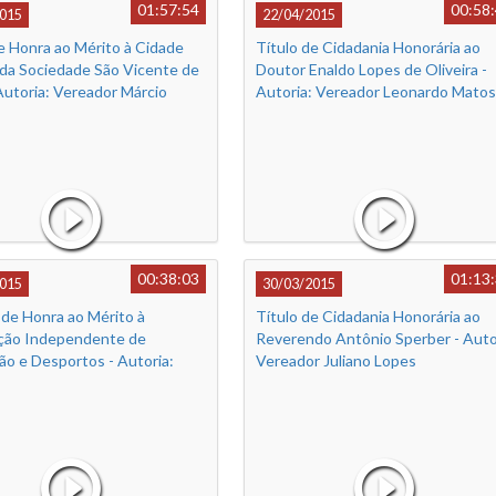
01:57:54
00:58
015
22/04/2015
e Honra ao Mérito à Cidade
Título de Cidadania Honorária ao
da Sociedade São Vicente de
Doutor Enaldo Lopes de Oliveira -
Autoria: Vereador Márcio
Autoria: Vereador Leonardo Matos
00:38:03
01:13
015
30/03/2015
 de Honra ao Mérito à
Título de Cidadania Honorária ao
ção Independente de
Reverendo Antônio Sperber - Auto
ão e Desportos - Autoria:
Vereador Juliano Lopes
r Juliano Lopes