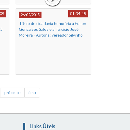
:09
01:34:45
26/02/2015
Título de cidadania honorária a Edson
25
Gonçalves Sales e a Tarcísio José
Moreira - Autoria: vereador Silvinho
Rezende
próximo ›
fim »
Links Úteis