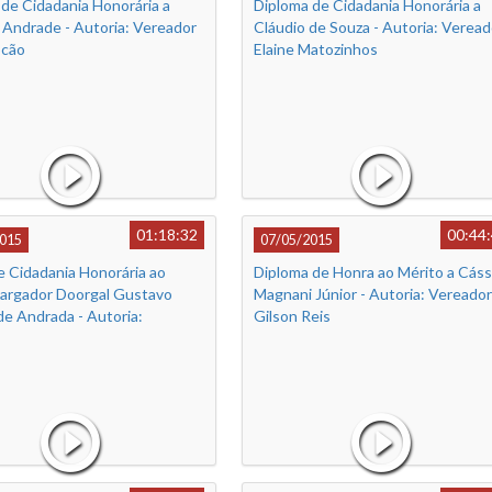
de Cidadania Honorária a
Diploma de Cidadania Honorária a
 Andrade - Autoria: Vereador
Cláudio de Souza - Autoria: Veread
ocão
Elaine Matozinhos
01:18:32
00:44
015
07/05/2015
e Cidadania Honorária ao
Diploma de Honra ao Mérito a Cáss
rgador Doorgal Gustavo
Magnani Júnior - Autoria: Vereador
e Andrada - Autoria:
Gilson Reis
r Reinaldo-Preto Sacolão