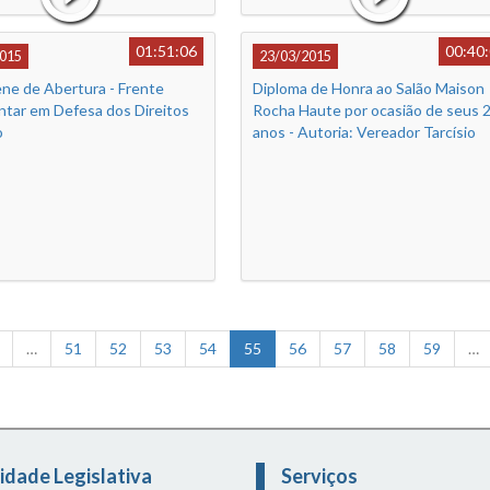
01:51:06
00:40
015
23/03/2015
ne de Abertura - Frente
Diploma de Honra ao Salão Maison
ntar em Defesa dos Direitos
Rocha Haute por ocasião de seus 
o
anos - Autoria: Vereador Tarcísio
Caixeta
…
51
52
53
54
55
56
57
58
59
…
idade Legislativa
Serviços