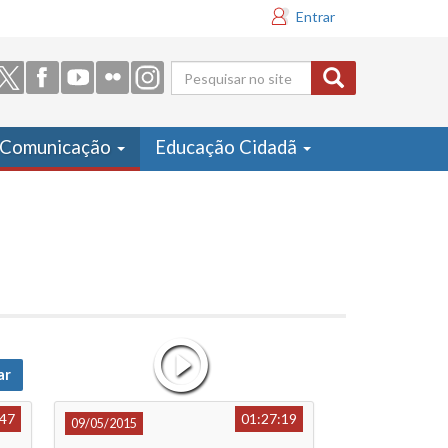
Entrar
Formulário
de busca
Comunicação
Educação Cidadã
ar
:47
01:27:19
09/05/2015