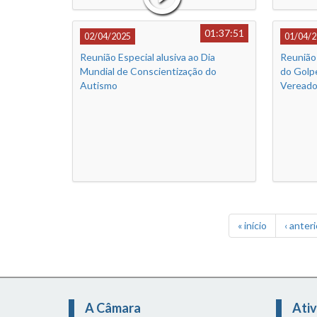
01:37:51
02/04/2025
01/04/2
Reunião Especial alusiva ao Dia
Reunião 
Mundial de Conscientização do
do Golpe
Autismo
Vereado
« início
‹ anteri
A Câmara
Ativ