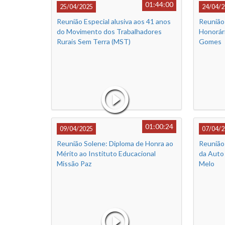
01:44:00
25/04/2025
24/04/2
Reunião Especial alusiva aos 41 anos
Reunião 
do Movimento dos Trabalhadores
Honorári
Rurais Sem Terra (MST)
Gomes
01:00:24
09/04/2025
07/04/2
Reunião Solene: Diploma de Honra ao
Reunião 
Mérito ao Instituto Educacional
da Auto 
Missão Paz
Melo