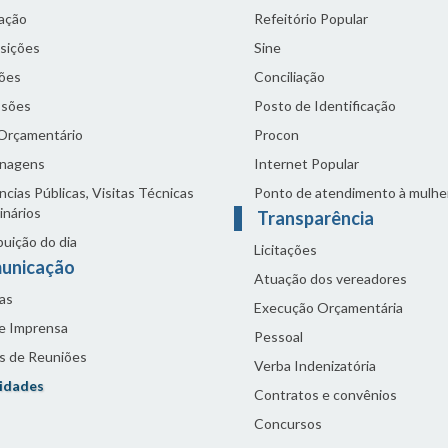
lação
Refeitório Popular
sições
Sine
ões
Conciliação
sões
Posto de Identificação
 Orçamentário
Procon
nagens
Internet Popular
cias Públicas, Visitas Técnicas
Ponto de atendimento à mulhe
inários
Transparência
buição do dia
Licitações
unicação
Atuação dos vereadores
as
Execução Orçamentária
de Imprensa
Pessoal
s de Reuniões
Verba Indenizatória
idades
Contratos e convênios
Concursos