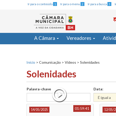
Ir para o conteúdo
1
Ir para o menu
2
Ir para a busca
3
A Câmara
Vereadores
Ativi
Início
>
Comunicação
>
Vídeos
>
Solenidades
Solenidades
Palavra-chave
Data:
01:59:41
14/05/2025
12/05/2