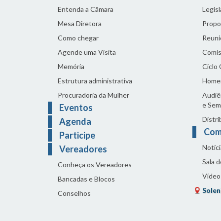
Entenda a Câmara
Legis
Mesa Diretora
Propo
Como chegar
Reuni
Agende uma Visita
Comis
Memória
Ciclo
Estrutura administrativa
Home
Procuradoria da Mulher
Audiên
e Sem
Eventos
Distri
Agenda
Com
Participe
Notíci
Vereadores
Sala 
Conheça os Vereadores
Vídeo
Bancadas e Blocos
Solen
Conselhos