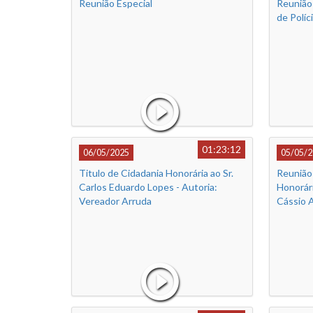
Reunião Especial
Reunião 
de Políc
01:23:12
06/05/2025
05/05/2
Titulo de Cidadania Honorária ao Sr.
Reunião 
Carlos Eduardo Lopes - Autoria:
Honorár
Vereador Arruda
Cássio A