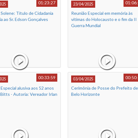
01:23:27
01:06
025
23/04/2025
Solene: Título de Cidadania
Reunião Especial em memória às
a ao Sr. Edson Gonçalves
vítimas do Holocausto e o fim da II
Guerra Mundial
00:33:59
00:50
025
03/04/2025
Especial alusiva aos 52 anos
Cerimônia de Posse do Prefeito de
Bitts - Autoria: Vereador Irlan
Belo Horizonte