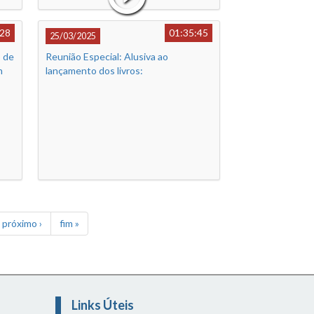
:28
01:35:45
25/03/2025
 de
Reunião Especial: Alusiva ao
n
lançamento dos livros:
próximo ›
fim »
Links Úteis