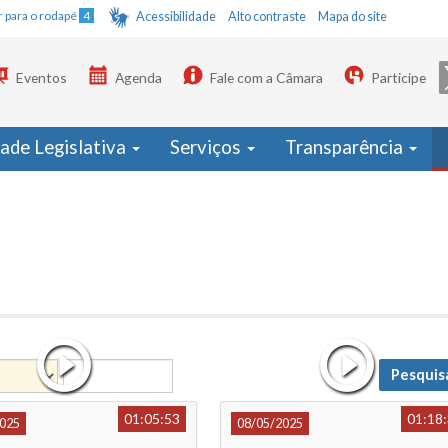
Ir para o rodapé
4
Acessibilidade
Alto contraste
Mapa do site
Eventos
Agenda
Fale com a Câmara
Participe
dade Legislativa
Serviços
Transparência
Pesquis
Data
01:05:53
01:18
025
08/05/2025