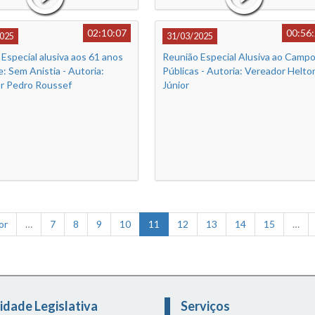
02:10:07
00:56
025
31/03/2025
Especial alusiva aos 61 anos
Reunião Especial Alusiva ao Campo
: Sem Anistia - Autoria:
Públicas - Autoria: Vereador Helto
r Pedro Roussef
Júnior
or
…
7
8
9
10
11
12
13
14
15
…
idade Legislativa
Serviços