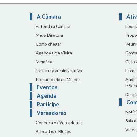
A Câmara
Ativ
Entenda a Câmara
Legis
Mesa Diretora
Propo
Como chegar
Reuni
Agende uma Visita
Comis
Memória
Ciclo
Estrutura administrativa
Home
Procuradoria da Mulher
Audiên
e Sem
Eventos
Distri
Agenda
Com
Participe
Notíci
Vereadores
Sala 
Conheça os Vereadores
Vídeo
Bancadas e Blocos