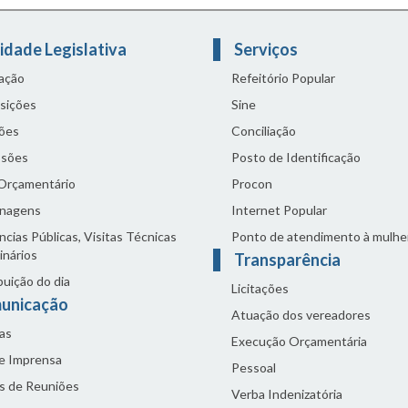
idade Legislativa
Serviços
lação
Refeitório Popular
sições
Sine
ões
Conciliação
sões
Posto de Identificação
 Orçamentário
Procon
nagens
Internet Popular
cias Públicas, Visitas Técnicas
Ponto de atendimento à mulhe
inários
Transparência
buição do dia
Licitações
unicação
Atuação dos vereadores
as
Execução Orçamentária
de Imprensa
Pessoal
s de Reuniões
Verba Indenizatória