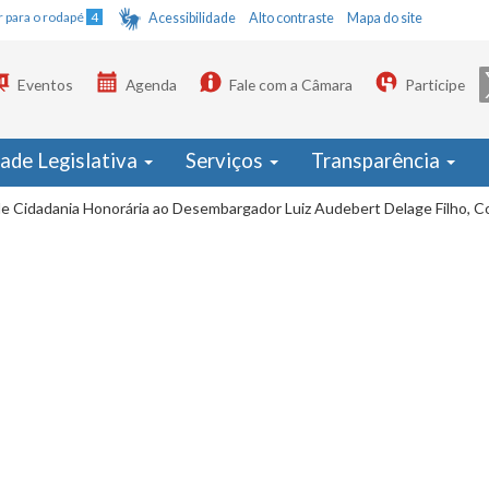
Ir para o rodapé
4
Acessibilidade
Alto contraste
Mapa do site
Eventos
Agenda
Fale com a Câmara
Participe
dade Legislativa
Serviços
Transparência
de Cidadania Honorária ao Desembargador Luiz Audebert Delage Filho, Co