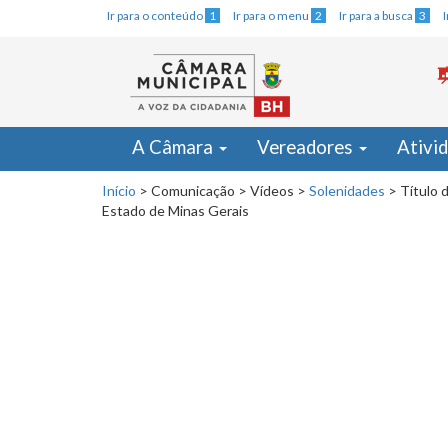
Ir para o conteúdo
1
Ir para o menu
2
Ir para a busca
3
A Câmara
Vereadores
Ativi
Início
>
Comunicação
>
Vídeos
>
Solenidades
>
Título 
Estado de Minas Gerais