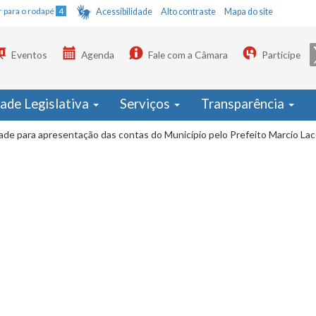
Ir para o rodapé
4
Acessibilidade
Alto contraste
Mapa do site
Eventos
Agenda
Fale com a Câmara
Participe
dade Legislativa
Serviços
Transparência
ade para apresentação das contas do Município pelo Prefeito Marcio La