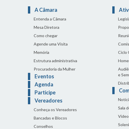
A Câmara
Ativ
Entenda a Câmara
Legis
Mesa Diretora
Propo
Como chegar
Reuni
Agende uma Visita
Comis
Memória
Ciclo
Estrutura administrativa
Home
Procuradoria da Mulher
Audiên
e Sem
Eventos
Distri
Agenda
Com
Participe
Notíci
Vereadores
Sala 
Conheça os Vereadores
Vídeo
Bancadas e Blocos
Solen
Conselhos