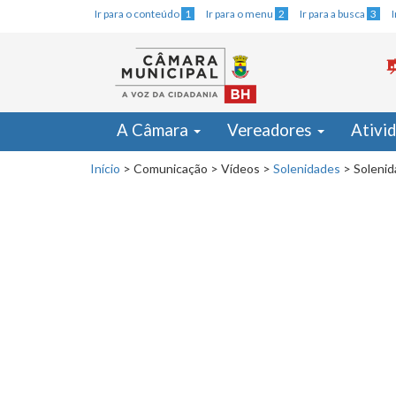
Ir para o conteúdo
1
Ir para o menu
2
Ir para a busca
3
A Câmara
Vereadores
Ativi
Início
>
Comunicação
>
Vídeos
>
Solenidades
>
Solenid