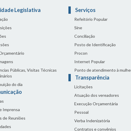
idade Legislativa
Serviços
lação
Refeitório Popular
sições
Sine
ões
Conciliação
sões
Posto de Identificação
 Orçamentário
Procon
nagens
Internet Popular
cias Públicas, Visitas Técnicas
Ponto de atendimento à mulhe
inários
Transparência
buição do dia
Licitações
unicação
Atuação dos vereadores
as
Execução Orçamentária
de Imprensa
Pessoal
s de Reuniões
Verba Indenizatória
idades
Contratos e convênios