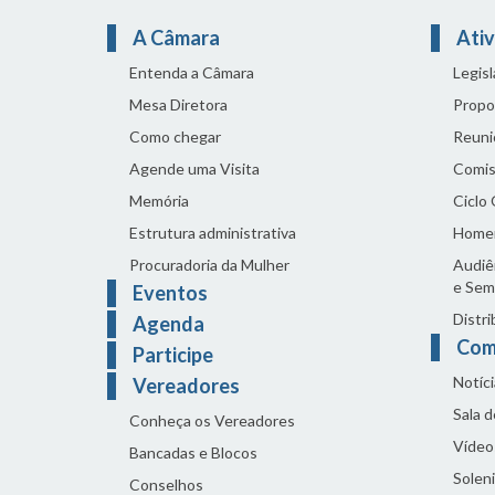
A Câmara
Ativ
Entenda a Câmara
Legis
Mesa Diretora
Propo
Como chegar
Reuni
Agende uma Visita
Comis
Memória
Ciclo
Estrutura administrativa
Home
Procuradoria da Mulher
Audiên
e Sem
Eventos
Distri
Agenda
Com
Participe
Notíci
Vereadores
Sala 
Conheça os Vereadores
Vídeo
Bancadas e Blocos
Solen
Conselhos