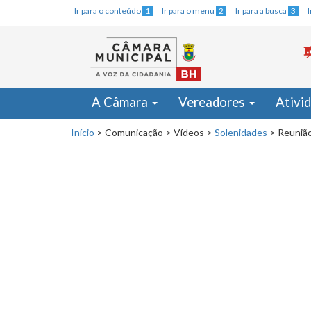
Ir para o conteúdo
1
Ir para o menu
2
Ir para a busca
3
A Câmara
Vereadores
Ativi
Início
>
Comunicação
>
Vídeos
>
Solenidades
>
Reunião