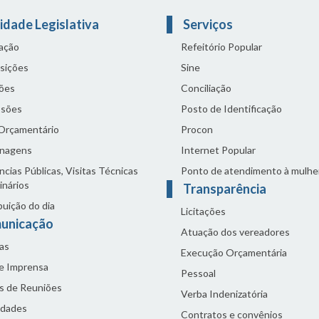
idade Legislativa
Serviços
lação
Refeitório Popular
sições
Sine
ões
Conciliação
sões
Posto de Identificação
 Orçamentário
Procon
nagens
Internet Popular
cias Públicas, Visitas Técnicas
Ponto de atendimento à mulhe
inários
Transparência
buição do dia
Licitações
unicação
Atuação dos vereadores
as
Execução Orçamentária
de Imprensa
Pessoal
s de Reuniões
Verba Indenizatória
idades
Contratos e convênios