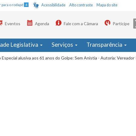
Ir para o rodapé
4
Acessibilidade
Alto contraste
Mapa do site
Eventos
Agenda
Fale com a Câmara
Participe
dade Legislativa
Serviços
Transparência
 Especial alusiva aos 61 anos do Golpe: Sem Anistia - Autoria: Vereado