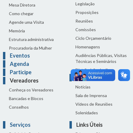
Legislação
Mesa Diretora
Proposições
Como chegar
Reuniões
Agende uma Visita
Comissões
Memória
Ciclo Orçamentário
Estrutura administrativa
Homenagens
Procuradoria da Mulher
Eventos
Audiências Públicas, Visitas
Técnicas e Seminários
Agenda
Distribuição do dia
Participe
Comunicação
Vereadores
Notícias
Conheça os Vereadores
Sala de Imprensa
Bancadas e Blocos
Vídeos de Reuniões
Conselhos
Solenidades
Serviços
Links Úteis