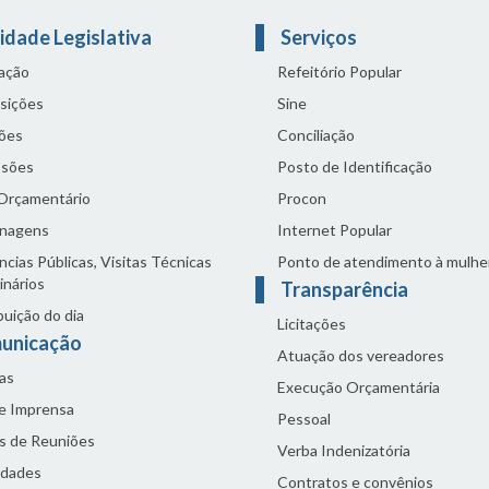
idade Legislativa
Serviços
lação
Refeitório Popular
sições
Sine
ões
Conciliação
sões
Posto de Identificação
 Orçamentário
Procon
nagens
Internet Popular
cias Públicas, Visitas Técnicas
Ponto de atendimento à mulhe
inários
Transparência
buição do dia
Licitações
unicação
Atuação dos vereadores
as
Execução Orçamentária
de Imprensa
Pessoal
s de Reuniões
Verba Indenizatória
idades
Contratos e convênios