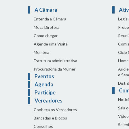
A Câmara
Ativ
Entenda a Câmara
Legis
Mesa Diretora
Propo
Como chegar
Reuni
Agende uma Visita
Comis
Memória
Ciclo
Estrutura administrativa
Home
Procuradoria da Mulher
Audiên
e Sem
Eventos
Distri
Agenda
Com
Participe
Notíci
Vereadores
Sala 
Conheça os Vereadores
Vídeo
Bancadas e Blocos
Solen
Conselhos