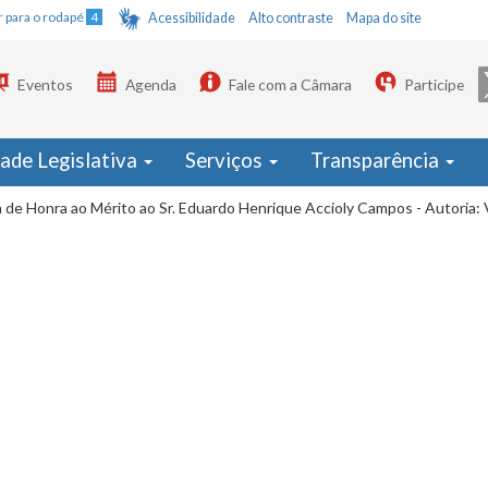
Ir para o rodapé
4
Acessibilidade
Alto contraste
Mapa do site
Eventos
Agenda
Fale com a Câmara
Participe
dade Legislativa
Serviços
Transparência
 de Honra ao Mérito ao Sr. Eduardo Henrique Accioly Campos - Autoria