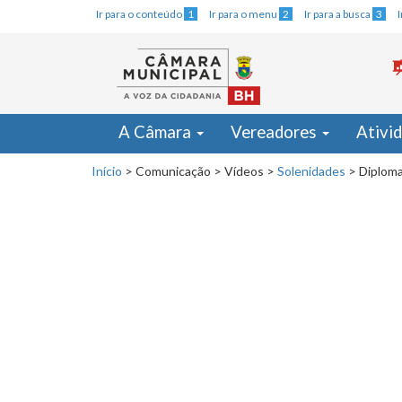
Ir para o conteúdo
1
Ir para o menu
2
Ir para a busca
3
A Câmara
Vereadores
Ativi
Início
>
Comunicação
>
Vídeos
>
Solenidades
>
Diploma