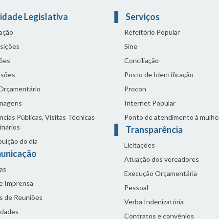
idade Legislativa
Serviços
lação
Refeitório Popular
sições
Sine
ões
Conciliação
sões
Posto de Identificação
 Orçamentário
Procon
nagens
Internet Popular
cias Públicas, Visitas Técnicas
Ponto de atendimento à mulhe
inários
Transparência
buição do dia
Licitações
unicação
Atuação dos vereadores
as
Execução Orçamentária
de Imprensa
Pessoal
s de Reuniões
Verba Indenizatória
idades
Contratos e convênios