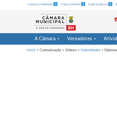
Ir para o conteúdo
1
Ir para o menu
2
Ir para a busca
3
A Câmara
Vereadores
Ativi
Início
>
Comunicação
>
Vídeos
>
Solenidades
>
Diploma