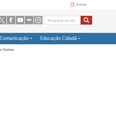
Entrar
Formulário
de busca
Comunicação
Educação Cidadã
lmo Gomes