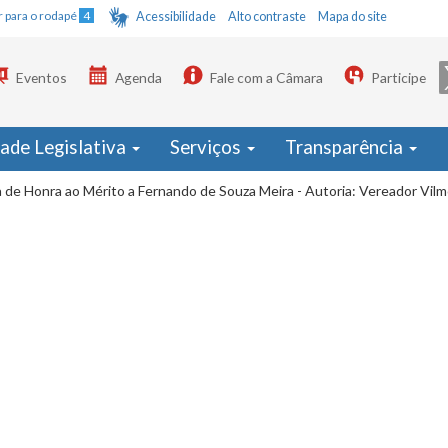
Ir para o rodapé
4
Acessibilidade
Alto contraste
Mapa do site
Eventos
Agenda
Fale com a Câmara
Participe
dade Legislativa
Serviços
Transparência
 de Honra ao Mérito a Fernando de Souza Meira - Autoria: Vereador Vi