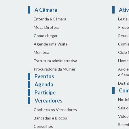
A Câmara
Ativ
Entenda a Câmara
Legis
Mesa Diretora
Propo
Como chegar
Reuni
Agende uma Visita
Comis
Memória
Ciclo
Estrutura administrativa
Home
Procuradoria da Mulher
Audiên
e Sem
Eventos
Distri
Agenda
Com
Participe
Notíci
Vereadores
Sala 
Conheça os Vereadores
Vídeo
Bancadas e Blocos
Solen
Conselhos