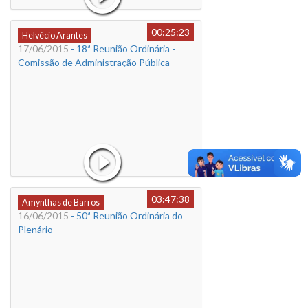
00:25:23
Helvécio Arantes
17/06/2015
- 18ª Reunião Ordinária -
Comissão de Administração Pública
03:47:38
Amynthas de Barros
16/06/2015
- 50ª Reunião Ordinária do
Plenário