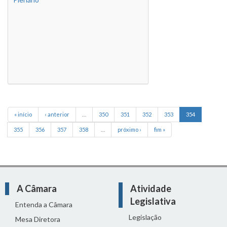
« início
‹ anterior
…
350
351
352
353
354
355
356
357
358
…
próximo ›
fim »
A Câmara
Atividade
Legislativa
Entenda a Câmara
Legislação
Mesa Diretora