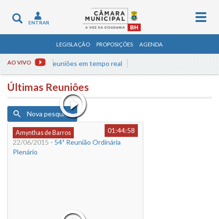
Togg
Toggle
ENTRAR
navig
navigation
LEGISLAÇÃO
PROPOSIÇÕES
AGENDA
Assista às reuniões em tempo real
AO VIVO
Últimas Reuniões
Nova pesquisa
01:44:58
Amynthas de Barros
22/06/2015
- 54ª Reunião Ordinária
Plenário