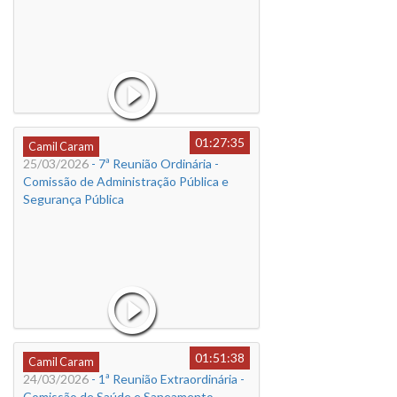
01:27:35
Camil Caram
25/03/2026
- 7ª Reunião Ordinária -
Comissão de Administração Pública e
Segurança Pública
01:51:38
Camil Caram
24/03/2026
- 1ª Reunião Extraordinária -
Comissão de Saúde e Saneamento