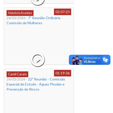
02:07:23
Helvécio Arantes
26/03/2026
- 7ª Reunião Ordinária -
Comissão de Mulheres
01:19:36
Camil Caram
26/03/2026
- 22ª Reunião - Comissão
Especial de Estudo - Águas Pluviais e
Prevenção de Riscos