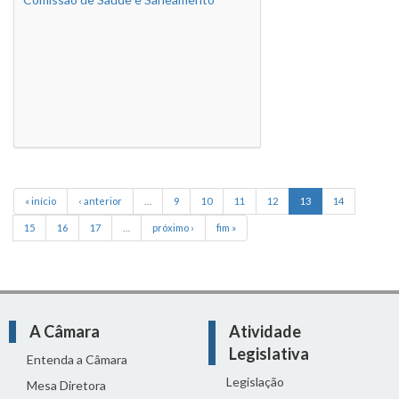
« início
‹ anterior
…
9
10
11
12
13
14
15
16
17
…
próximo ›
fim »
A Câmara
Atividade
Legislativa
Entenda a Câmara
Legislação
Mesa Diretora