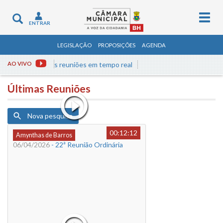
Togg
Toggle
ENTRAR
navig
navigation
LEGISLAÇÃO
PROPOSIÇÕES
AGENDA
AO VIVO
Assista às reuniões em tempo real
Últimas Reuniões
Nova pesquisa
00:12:12
Amynthas de Barros
06/04/2026
- 22ª Reunião Ordinária