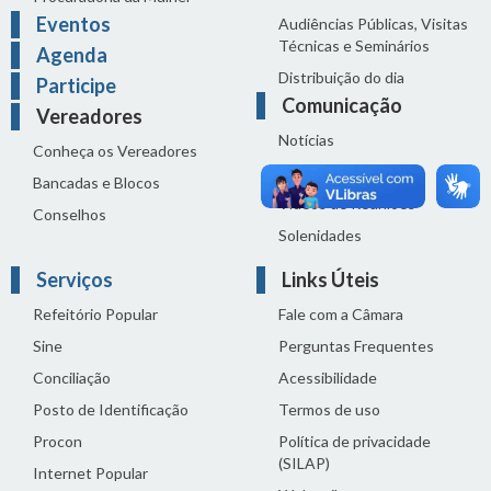
Eventos
Audiências Públicas, Visitas
Técnicas e Seminários
Agenda
Distribuição do dia
Participe
Comunicação
Vereadores
Notícias
Conheça os Vereadores
Sala de Imprensa
Bancadas e Blocos
Vídeos de Reuniões
Conselhos
Solenidades
Serviços
Links Úteis
Refeitório Popular
Fale com a Câmara
Sine
Perguntas Frequentes
Conciliação
Acessibilidade
Posto de Identificação
Termos de uso
Procon
Política de privacidade
(SILAP)
Internet Popular