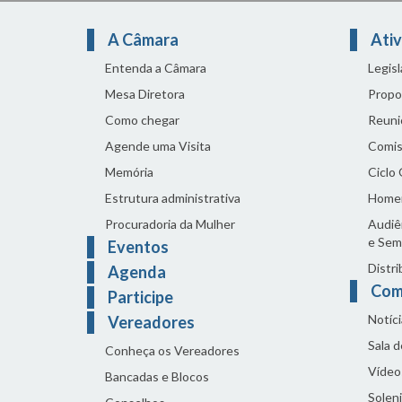
A Câmara
Ativ
Entenda a Câmara
Legis
Mesa Diretora
Propo
Como chegar
Reuni
Agende uma Visita
Comis
Memória
Ciclo
Estrutura administrativa
Home
Procuradoria da Mulher
Audiên
e Sem
Eventos
Distri
Agenda
Com
Participe
Notíci
Vereadores
Sala 
Conheça os Vereadores
Vídeo
Bancadas e Blocos
Solen