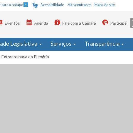
Ir para o rodapé
4
Acessibilidade
Alto contraste
Mapa do site
Eventos
Agenda
Fale com a Câmara
Participe
dade Legislativa
Serviços
Transparência
 Extraordinária do Plenário