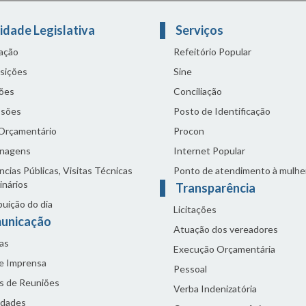
idade Legislativa
Serviços
lação
Refeitório Popular
sições
Sine
ões
Conciliação
sões
Posto de Identificação
 Orçamentário
Procon
nagens
Internet Popular
cias Públicas, Visitas Técnicas
Ponto de atendimento à mulhe
inários
Transparência
buição do dia
Licitações
unicação
Atuação dos vereadores
as
Execução Orçamentária
de Imprensa
Pessoal
s de Reuniões
Verba Indenizatória
idades