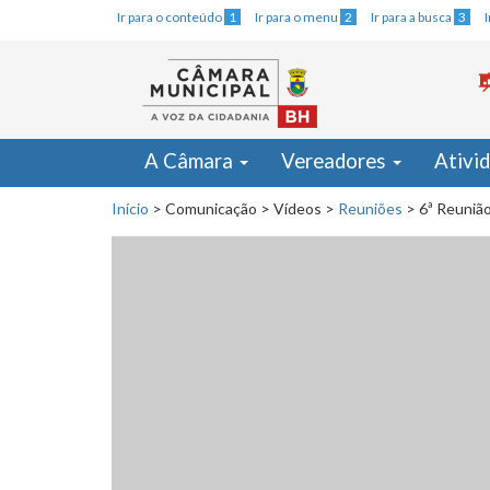
Ir para o conteúdo
1
Ir para o menu
2
Ir para a busca
3
A Câmara
Vereadores
Ativi
Início
>
Comunicação
>
Vídeos
>
Reuniões
>
6ª Reunião