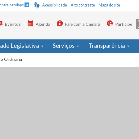
Ir para o rodapé
4
Acessibilidade
Alto contraste
Mapa do site
Eventos
Agenda
Fale com a Câmara
Participe
dade Legislativa
Serviços
Transparência
o Ordinária