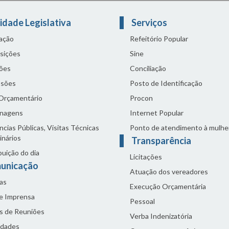
idade Legislativa
Serviços
lação
Refeitório Popular
sições
Sine
ões
Conciliação
sões
Posto de Identificação
 Orçamentário
Procon
nagens
Internet Popular
cias Públicas, Visitas Técnicas
Ponto de atendimento à mulhe
inários
Transparência
buição do dia
Licitações
unicação
Atuação dos vereadores
as
Execução Orçamentária
de Imprensa
Pessoal
s de Reuniões
Verba Indenizatória
idades