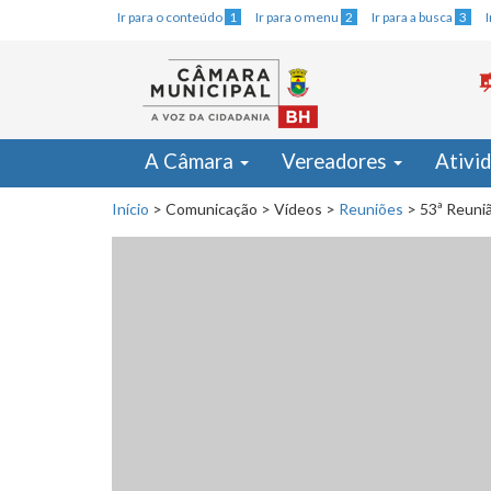
Ir para o conteúdo
1
Ir para o menu
2
Ir para a busca
3
A Câmara
Vereadores
Ativi
Início
>
Comunicação
>
Vídeos
>
Reuniões
>
53ª Reuniã