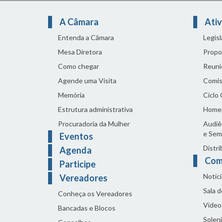
A Câmara
Ativ
Entenda a Câmara
Legis
Mesa Diretora
Propo
Como chegar
Reuni
Agende uma Visita
Comis
Memória
Ciclo
Estrutura administrativa
Home
Procuradoria da Mulher
Audiên
e Sem
Eventos
Distri
Agenda
Com
Participe
Notíci
Vereadores
Sala 
Conheça os Vereadores
Vídeo
Bancadas e Blocos
Solen