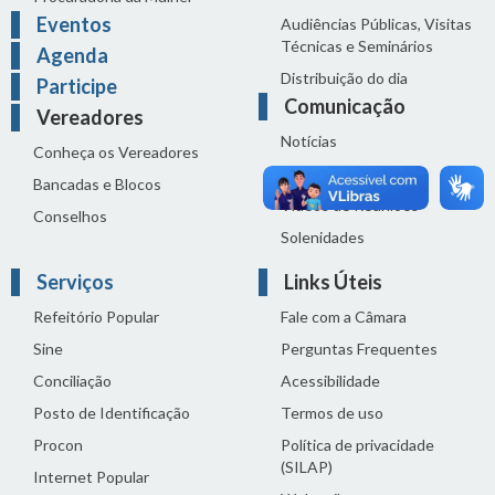
Eventos
Audiências Públicas, Visitas
Técnicas e Seminários
Agenda
Distribuição do dia
Participe
Comunicação
Vereadores
Notícias
Conheça os Vereadores
Sala de Imprensa
Bancadas e Blocos
Vídeos de Reuniões
Conselhos
Solenidades
Serviços
Links Úteis
Refeitório Popular
Fale com a Câmara
Sine
Perguntas Frequentes
Conciliação
Acessibilidade
Posto de Identificação
Termos de uso
Procon
Política de privacidade
(SILAP)
Internet Popular