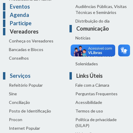
Eventos
Audiências Públicas, Visitas
Técnicas e Seminários
Agenda
Distribuição do dia
Participe
Comunicação
Vereadores
Notícias
Conheça os Vereadores
Sala de Imprensa
Bancadas e Blocos
Vídeos de Reuniões
Conselhos
Solenidades
Serviços
Links Úteis
Refeitório Popular
Fale com a Câmara
Sine
Perguntas Frequentes
Conciliação
Acessibilidade
Posto de Identificação
Termos de uso
Procon
Política de privacidade
(SILAP)
Internet Popular