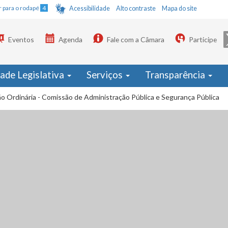
Ir para o rodapé
4
Acessibilidade
Alto contraste
Mapa do site
Eventos
Agenda
Fale com a Câmara
Participe
dade Legislativa
Serviços
Transparência
o Ordinária - Comissão de Administração Pública e Segurança Pública