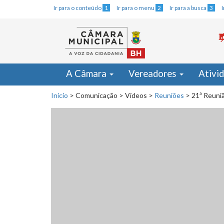
Ir para o conteúdo
1
Ir para o menu
2
Ir para a busca
3
A Câmara
Vereadores
Ativi
Início
>
Comunicação
>
Vídeos
>
Reuniões
>
21ª Reuniã