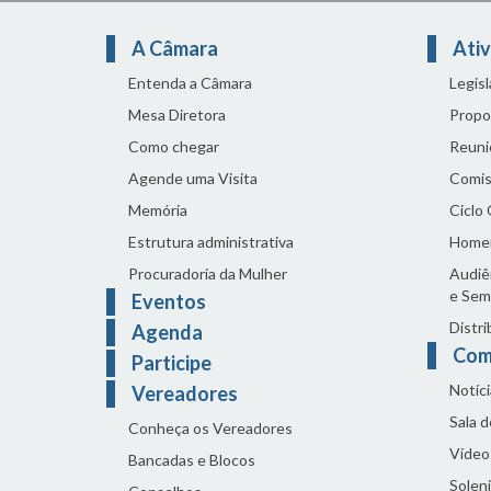
A Câmara
Ativ
Entenda a Câmara
Legis
Mesa Diretora
Propo
Como chegar
Reuni
Agende uma Visita
Comis
Memória
Ciclo
Estrutura administrativa
Home
Procuradoria da Mulher
Audiên
e Sem
Eventos
Distri
Agenda
Com
Participe
Notíci
Vereadores
Sala 
Conheça os Vereadores
Vídeo
Bancadas e Blocos
Solen