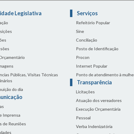
idade Legislativa
Serviços
lação
Refeitório Popular
sições
Sine
ões
Conciliação
sões
Posto de Identificação
 Orçamentário
Procon
nagens
Internet Popular
cias Públicas, Visitas Técnicas
Ponto de atendimento à mulhe
inários
Transparência
buição do dia
Licitações
unicação
Atuação dos vereadores
as
Execução Orçamentária
de Imprensa
Pessoal
s de Reuniões
Verba Indenizatória
idades