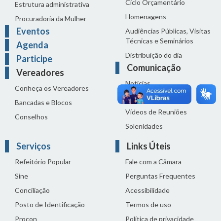
Ciclo Orçamentário
Estrutura administrativa
Homenagens
Procuradoria da Mulher
Eventos
Audiências Públicas, Visitas
Técnicas e Seminários
Agenda
Distribuição do dia
Participe
Comunicação
Vereadores
Notícias
Conheça os Vereadores
Sala de Imprensa
Bancadas e Blocos
Vídeos de Reuniões
Conselhos
Solenidades
Serviços
Links Úteis
Refeitório Popular
Fale com a Câmara
Sine
Perguntas Frequentes
Conciliação
Acessibilidade
Posto de Identificação
Termos de uso
Procon
Política de privacidade