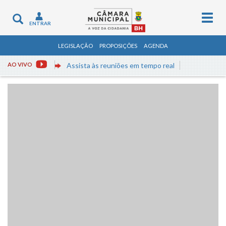
Togg
Toggle
ENTRAR
navig
navigation
LEGISLAÇÃO
PROPOSIÇÕES
AGENDA
AO VIVO
Assista às reuniões em tempo real