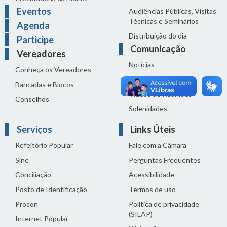
Eventos
Audiências Públicas, Visitas
Técnicas e Seminários
Agenda
Distribuição do dia
Participe
Comunicação
Vereadores
Notícias
Conheça os Vereadores
Sala de Imprensa
Bancadas e Blocos
Vídeos de Reuniões
Conselhos
Solenidades
Serviços
Links Úteis
Refeitório Popular
Fale com a Câmara
Sine
Perguntas Frequentes
Conciliação
Acessibilidade
Posto de Identificação
Termos de uso
Procon
Política de privacidade
(SILAP)
Internet Popular