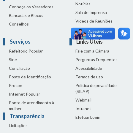
Notícias
Conheça os Vereadores
Sala de Imprensa
Bancadas e Blocos
Vídeos de Reuniões
Conselhos
Solenidades
Serviços
Links Úteis
Refeitório Popular
Fale com a Câmara
Sine
Perguntas Frequentes
Conciliação
Acessibilidade
Posto de Identificação
Termos de uso
Procon
Política de privacidade
(SILAP)
Internet Popular
Webmail
Ponto de atendimento à
mulher
Intranet
Transparência
Efetuar Login
Licitações