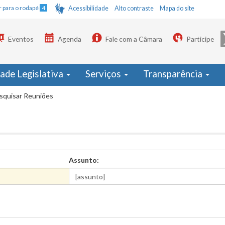
Ir para o rodapé
4
Acessibilidade
Alto contraste
Mapa do site
Eventos
Agenda
Fale com a Câmara
Participe
dade Legislativa
Serviços
Transparência
squisar Reuniões
Assunto: