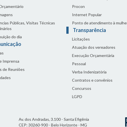
 Orçamentário
Procon
nagens
Internet Popular
cias Públicas, Visitas Técnicas
Ponto de atendimento à mulhe
inários
Transparência
buição do dia
Licitações
unicação
Atuação dos vereadores
as
Execução Orçamentária
de Imprensa
Pessoal
s de Reuniões
Verba Indenizatória
idades
Contratos e convênios
Concursos
LGPD
Av. dos Andradas, 3.100 - Santa Efigênia
CEP: 30260-900 - Belo Horizonte - MG