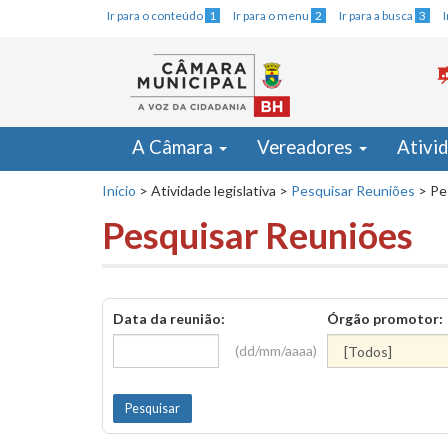
Ir para o conteúdo
1
Ir para o menu
2
Ir para a busca
3
A Câmara
Vereadores
Ativi
Início
>
Atividade legislativa
>
Pesquisar Reuniões
>
Pe
Pesquisar Reuniões
Data da reunião:
Órgão promotor:
(dd/mm/aaaa)