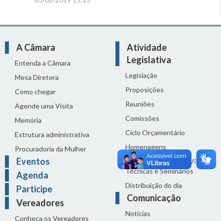
A Câmara
Atividade
Legislativa
Entenda a Câmara
Legislação
Mesa Diretora
Proposições
Como chegar
Reuniões
Agende uma Visita
Comissões
Memória
Ciclo Orçamentário
Estrutura administrativa
Homenagens
Procuradoria da Mulher
Eventos
Audiências Públicas, Visitas
Técnicas e Seminários
Agenda
Distribuição do dia
Participe
Comunicação
Vereadores
Notícias
Conheça os Vereadores