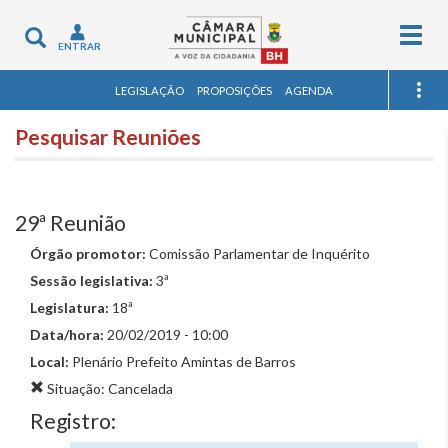
Togg
Toggle
ENTRAR
navig
navigation
LEGISLAÇÃO
PROPOSIÇÕES
AGENDA
Pesquisar Reuniões
29ª Reunião
Órgão promotor:
Comissão Parlamentar de Inquérito
Sessão legislativa:
3ª
Legislatura:
18ª
Data/hora:
20/02/2019 - 10:00
Local:
Plenário Prefeito Amintas de Barros
Situação: Cancelada
Registro: