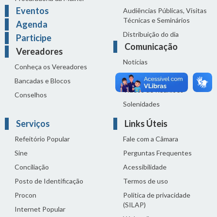
Eventos
Audiências Públicas, Visitas
Técnicas e Seminários
Agenda
Distribuição do dia
Participe
Comunicação
Vereadores
Notícias
Conheça os Vereadores
Sala de Imprensa
Bancadas e Blocos
Vídeos de Reuniões
Conselhos
Solenidades
Serviços
Links Úteis
Refeitório Popular
Fale com a Câmara
Sine
Perguntas Frequentes
Conciliação
Acessibilidade
Posto de Identificação
Termos de uso
Procon
Política de privacidade
(SILAP)
Internet Popular