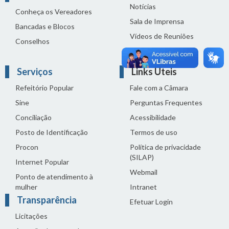
Notícias
Conheça os Vereadores
Sala de Imprensa
Bancadas e Blocos
Vídeos de Reuniões
Conselhos
Solenidades
Serviços
Links Úteis
Refeitório Popular
Fale com a Câmara
Sine
Perguntas Frequentes
Conciliação
Acessibilidade
Posto de Identificação
Termos de uso
Procon
Política de privacidade
(SILAP)
Internet Popular
Webmail
Ponto de atendimento à
mulher
Intranet
Transparência
Efetuar Login
Licitações