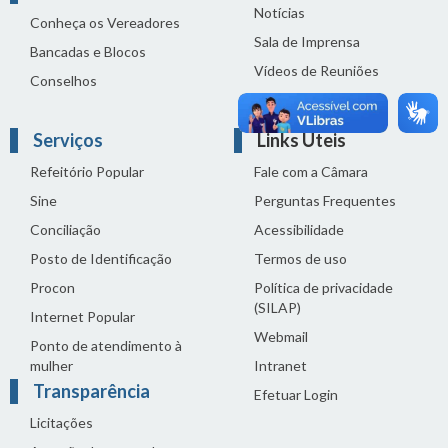
Notícias
Conheça os Vereadores
Sala de Imprensa
Bancadas e Blocos
Vídeos de Reuniões
Conselhos
Solenidades
Serviços
Links Úteis
Refeitório Popular
Fale com a Câmara
Sine
Perguntas Frequentes
Conciliação
Acessibilidade
Posto de Identificação
Termos de uso
Procon
Política de privacidade
(SILAP)
Internet Popular
Webmail
Ponto de atendimento à
mulher
Intranet
Transparência
Efetuar Login
Licitações